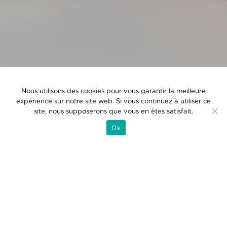
Nous utilisons des cookies pour vous garantir la meilleure
expérience sur notre site web. Si vous continuez à utiliser ce
site, nous supposerons que vous en êtes satisfait.
CHOISISSEZ UNE DISPONIBILITÉ POUR
Ok
RECEVOIR UNE PRÉSENTATION
INDIVIDUELLE DE NOTRE ÉCOLE ET
ASSISTER À UN COURS PRATIQUE