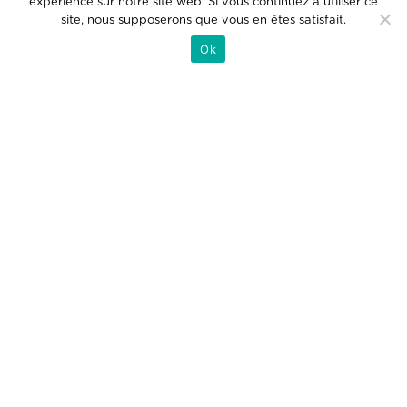
expérience sur notre site web. Si vous continuez à utiliser ce
site, nous supposerons que vous en êtes satisfait.
Venez nous rencontrer
Ok
L’INSTITUT DAUPHINE
D’OSTÉOPATHIE
L’Institut Dauphine d’Ostéopathie (IDO Paris) est un
établissement d’enseignement supérieur privé agréé par le
Ministère de la Santé pour former les ostéopathes en 5 ans
(décision n° 2025-73 du 25 février 2025). L’école
d’ostéopathie IDO Paris respecte en tout point le
programme pédagogique prévu par le décret n°2014-1505
du 12 décembre 2014 encadrant la formation et les
études