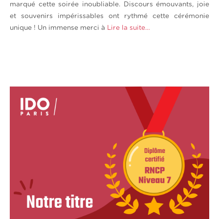
marqué cette soirée inoubliable. Discours émouvants, joie
et souvenirs impérissables ont rythmé cette cérémonie
unique ! Un immense merci à
Lire la suite…